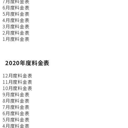
7月度料金表
6月度料金表
5月度料金表
4月度料金表
3月度料金表
2月度料金表
1月度料金表
2020年度料金表
12月度料金表
11月度料金表
10月度料金表
9月度料金表
8月度料金表
7月度料金表
6月度料金表
5月度料金表
4月度料金表