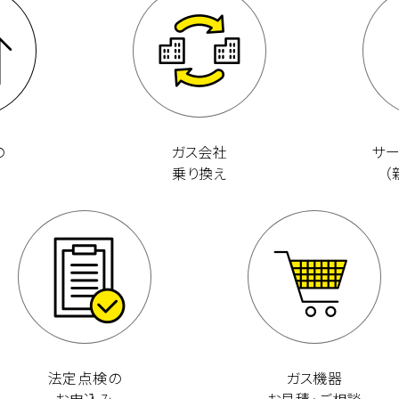
の
ガス会社
サ
乗り換え
（
法定点検の
ガス機器