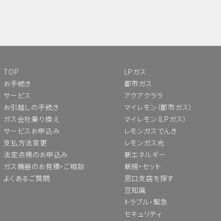
TOP
LPガス
お手続き
都市ガス
サービス
アクアクララ
お引越しの手続き
マイレモン（都市ガス）
ガス会社乗り換え
マイレモン（LPガス）
サービスお申込み
レモンガスでんき
支払方法変更
レモンガス光
法定点検のお申込み
新エネルギー
ガス機器のお見積・ご相談
新規・セット
よくあるご質問
窓口支店を探す
豆知識
トラブル・緊急
セキュリティ